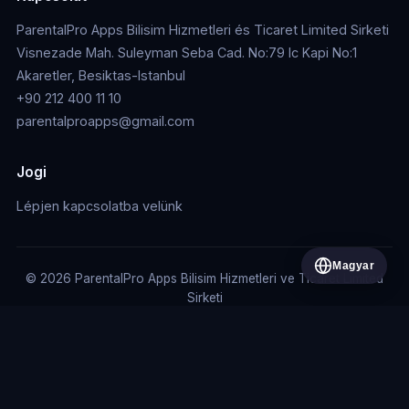
ParentalPro Apps Bilisim Hizmetleri és Ticaret Limited Sirketi
Visnezade Mah. Suleyman Seba Cad. No:79 Ic Kapi No:1
Akaretler, Besiktas-Istanbul
+90 212 400 11 10
parentalproapps@gmail.com
Jogi
Lépjen kapcsolatba velünk
Magyar
© 2026 ParentalPro Apps Bilisim Hizmetleri ve Ticaret Limited
Sirketi
PARENTALPRO APPS BİLİŞİM HİZMETLERİ VE TİCARET LİMİTED
ŞİRKETİ
Vişnezade Mah. Süleyman Seba Cad. No: 79 İç Kapı No: 1 Beşiktaş/
İstanbul