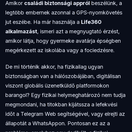
Amikor
családi biztonsági appról
beszélünk, a
legtöbb embernek azonnal a GPS-nyomkövetés
jut eszébe. Ha már használja a
Life360
alkalmazást
, ismeri azt a megnyugtató érzést,
amikor látja, hogy gyermeke avatárja épségben
megérkezett az iskolába vagy a fociedzésre.
De mi történik akkor, ha fizikailag ugyan
biztonságban van a hálószobájában, digitálisan
viszont globális üzenetküldő platformokon
barangol? Egy fizikai helymeghatározó nem tudja
megmondani, ha titokban kijátssza a lefekvési
időt a Telegram Web segítségével, vagy elrejti az
állapotát a WhatsAppon. Pontosan ez az a