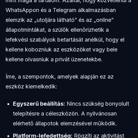
mint maga a tartalom. Azáltal, hogy közvetlenül a
WhatsAppon és a Telegram alkalmazásban
elemzik az „utoljára látható” és az „online”
állapotmintákat, a szülők ellenőrizhetik a
lefekvési szabályok betartását anélkül, hogy el
kellene kobozniuk az eszközöket vagy bele
kellene olvasniuk a privát üzenetekbe.
Íme, a szempontok, amelyek alapján ez az
eszköz kiemelkedik:
Egyszerű beállítás:
Nincs szükség bonyolult
telepítésre a céleszközön. A nyilvánosan
elérhető állapotok elemzésével működik.
Platform-lefedettség:
Rögzíti az aktivitást