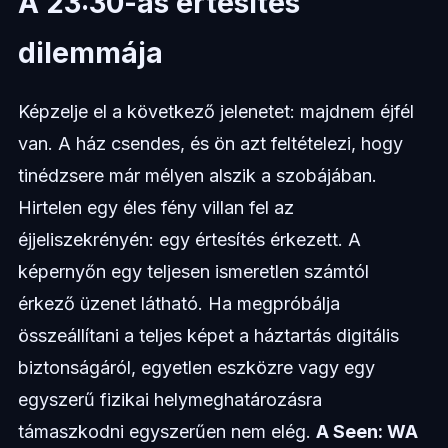
A 23:30-as értesítés
dilemmája
Képzelje el a következő jelenetet: majdnem éjfél
van. A ház csendes, és ön azt feltételezi, hogy
tinédzsere már mélyen alszik a szobájában.
Hirtelen egy éles fény villan fel az
éjjeliszekrényén: egy értesítés érkezett. A
képernyőn egy teljesen ismeretlen számtól
érkező üzenet látható. Ha megpróbálja
összeállítani a teljes képet a háztartás digitális
biztonságáról, egyetlen eszközre vagy egy
egyszerű fizikai helymeghatározásra
támaszkodni egyszerűen nem elég.
A Seen: WA