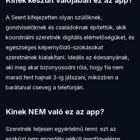
Kinek készült valójában ez az app?
A Seent kifejezetten olyan szülőknek,
gondviselőknek és családoknak építettük, akik
koordinálni szeretnék digitális elérhetőségüket, és
egészséges képernyőidő-szokásokat
szeretnének kialakítani. Ideális az édesanyának,
aki meg akar bizonyosodni róla, hogy fia nem
marad fent hajnali 3-ig játszani, miközben a
barátaival cseveg a telefonján.
Kinek NEM való ez az app?
Szeretnék teljesen egyértelmű lenni: ezt az
eszközt nem engedély nélküli megfigyelésre