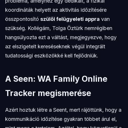
probléma, amelyhez egy dedikált, a fizikai
koordináták helyett az aktivitás időzítésére
összpontosító
szülői felügyeleti appra
van
szükség. Kollégám, Tolga Öztürk nemrégiben
hangsúlyozta ezt a váltást, megjegyezve, hogy
az elszigetelt kereséseknek végül integrált
tudatossági eszközökké kell fejlődniük.
A Seen: WA Family Online
Tracker megismerése
Azért hoztuk létre a Seent, mert rájöttünk, hogy a
kommunikáció időzítése gyakran többet árul el,