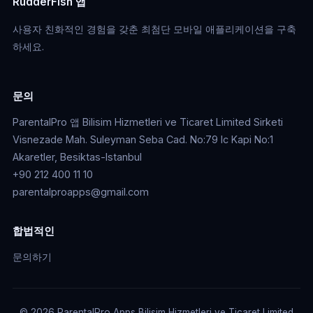
RudderFish 앱
사용자 친화적인 경험을 갖춘 최첨단 모바일 애플리케이션을 구축
하세요.
문의
ParentalPro 앱 Bilisim Hizmetleri ve Ticaret Limited Sirketi
Visnezade Mah. Suleyman Seba Cad. No:79 Ic Kapi No:1
Akaretler, Besiktas-Istanbul
+90 212 400 11 10
parentalproapps@gmail.com
합법적인
문의하기
© 2026 ParentalPro Apps Bilisim Hizmetleri ve Ticaret Limited