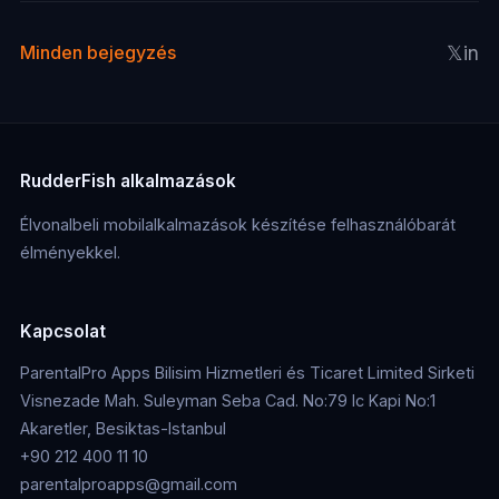
𝕏
in
Minden bejegyzés
RudderFish alkalmazások
Élvonalbeli mobilalkalmazások készítése felhasználóbarát
élményekkel.
Kapcsolat
ParentalPro Apps Bilisim Hizmetleri és Ticaret Limited Sirketi
Visnezade Mah. Suleyman Seba Cad. No:79 Ic Kapi No:1
Akaretler, Besiktas-Istanbul
+90 212 400 11 10
parentalproapps@gmail.com