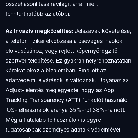
összehasonlítása rávilágít arra, miért
fenntarthatóbb az utóbbi.
Az invazív megközelítés:
Jelszavak követelése,
a telefon fizikai elkobzása a csevegési naplók
elolvasásához, vagy rejtett képernyőrögzítő
szoftver telepítése. Ez gyakran helyrehozhatatlan
károkat okoz a bizalomban. Emellett az
adatvédelmi elvárások is változnak. Ugyanaz az
Adjust-jelentés megjegyezte, hogy az App
Tracking Transparency (ATT) funkciót használó
iOS-felhasználók aránya 35%-ról 38%-ra nőtt.
Még a fiatalabb felhasználók is egyre
tudatosabbak személyes adataik védelmével