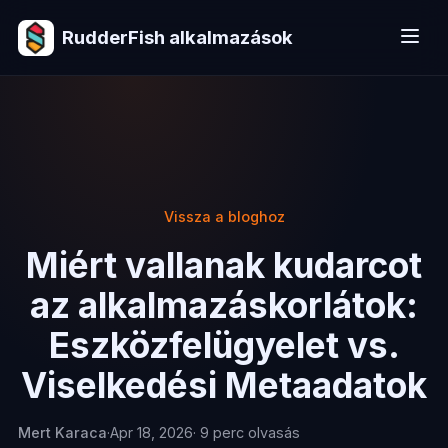
RudderFish alkalmazások
Vissza a bloghoz
Miért vallanak kudarcot
az alkalmazáskorlátok:
Eszközfelügyelet vs.
Viselkedési Metaadatok
Mert Karaca
·
Apr 18, 2026
· 9 perc olvasás