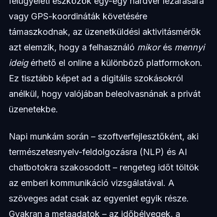
felügyeleti eszközök egy-egy hardver lezárására
vagy GPS-koordináták követésére
támaszkodnak, az üzenetküldési aktivitásmérők
azt elemzik, hogy a felhasználó
mikor
és
mennyi
ideig
érhető el online a különböző platformokon.
Ez tisztább képet ad a digitális szokásokról
anélkül, hogy valójában beleolvasnának a privát
üzenetekbe.
Napi munkám során – szoftverfejlesztőként, aki
természetesnyelv-feldolgozásra (NLP) és AI
chatbotokra szakosodott – rengeteg időt töltök
az emberi kommunikáció vizsgálatával. A
szöveges adat csak az egyenlet egyik része.
Gyakran a metaadatok – az időbélyegek, a