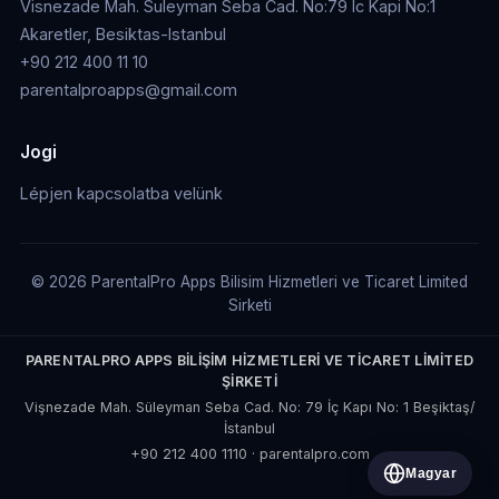
Visnezade Mah. Suleyman Seba Cad. No:79 Ic Kapi No:1
Akaretler, Besiktas-Istanbul
+90 212 400 11 10
parentalproapps@gmail.com
Jogi
Lépjen kapcsolatba velünk
© 2026 ParentalPro Apps Bilisim Hizmetleri ve Ticaret Limited
Sirketi
PARENTALPRO APPS BİLİŞİM HİZMETLERİ VE TİCARET LİMİTED
ŞİRKETİ
Vişnezade Mah. Süleyman Seba Cad. No: 79 İç Kapı No: 1 Beşiktaş/
İstanbul
+90 212 400 1110
·
parentalpro.com
Magyar