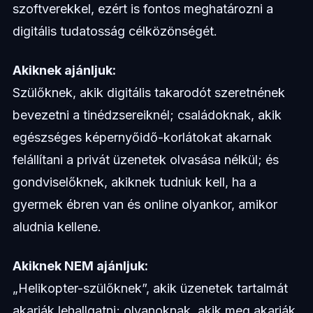
szoftverekkel, ezért is fontos meghatározni a
digitális tudatosság célközönségét.
Akiknek ajánljuk:
Szülőknek, akik digitális takarodót szeretnének
bevezetni a tinédzsereiknél; családoknak, akik
egészséges képernyőidő-korlátokat akarnak
felállítani a privát üzenetek olvasása nélkül; és
gondviselőknek, akiknek tudniuk kell, ha a
gyermek ébren van és online olyankor, amikor
aludnia kellene.
Akiknek NEM ajánljuk:
„Helikopter-szülőknek”, akik üzenetek tartalmát
akarják lehallgatni; olyanoknak, akik meg akarják