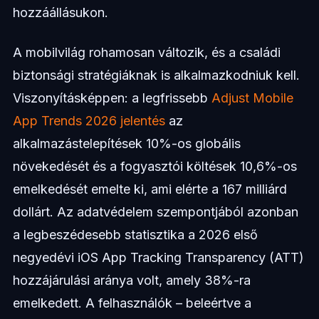
hozzáállásukon.
A mobilvilág rohamosan változik, és a családi
biztonsági stratégiáknak is alkalmazkodniuk kell.
Viszonyításképpen: a legfrissebb
Adjust Mobile
App Trends 2026 jelentés
az
alkalmazástelepítések 10%-os globális
növekedését és a fogyasztói költések 10,6%-os
emelkedését emelte ki, ami elérte a 167 milliárd
dollárt. Az adatvédelem szempontjából azonban
a legbeszédesebb statisztika a 2026 első
negyedévi iOS App Tracking Transparency (ATT)
hozzájárulási aránya volt, amely 38%-ra
emelkedett. A felhasználók – beleértve a