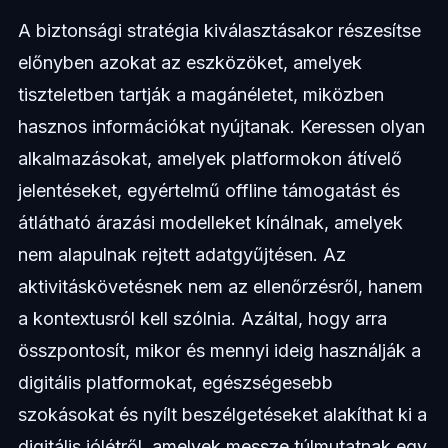
A biztonsági stratégia kiválasztásakor részesítse
előnyben azokat az eszközöket, amelyek
tiszteletben tartják a magánéletet, miközben
hasznos információkat nyújtanak. Keressen olyan
alkalmazásokat, amelyek platformokon átívelő
jelentéseket, egyértelmű offline támogatást és
átlátható árazási modelleket kínálnak, amelyek
nem alapulnak rejtett adatgyűjtésen. Az
aktivitáskövetésnek nem az ellenőrzésről, hanem
a kontextusról kell szólnia. Azáltal, hogy arra
összpontosít, mikor és mennyi ideig használják a
digitális platformokat, egészségesebb
szokásokat és nyílt beszélgetéseket alakíthat ki a
digitális jólétről, amelyek messze túlmutatnak egy