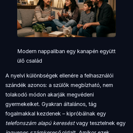
Modern nappaliban egy kanapén együtt
ülő család
A nyelvi különbségek ellenére a felhasználói
szándék azonos: a szülők megbízható, nem
tolakodó módon akarják megvédeni
gyermekeiket. Gyakran általános, tág
fogalmakkal kezdenek – kipróbálnak egy
telefonszám alapú keresést
vagy tesztelnek egy
ingyenes számkereső
oldalt. Amikor ezek