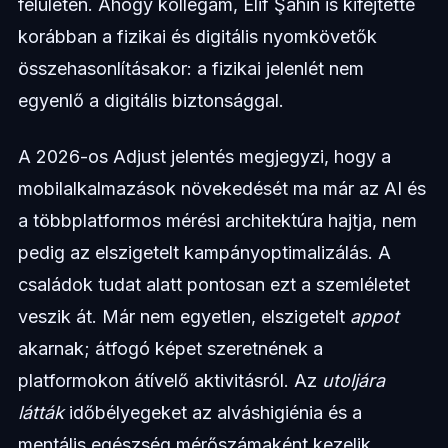
felületén. Ahogy kollégám, Elif Şahin is kifejtette
korábban a fizikai és digitális nyomkövetők
összehasonlításakor: a fizikai jelenlét nem
egyenlő a digitális biztonsággal.
A 2026-os Adjust jelentés megjegyzi, hogy a
mobilalkalmazások növekedését ma már az AI és
a többplatformos mérési architektúra hajtja, nem
pedig az elszigetelt kampányoptimalizálás. A
családok tudat alatt pontosan ezt a szemléletet
veszik át. Már nem egyetlen, elszigetelt
appot
akarnak; átfogó képet szeretnének a
platformokon átívelő aktivitásról. Az
utoljára
látták
időbélyegeket az alváshigiénia és a
mentális egészség mérőszámaként kezelik,