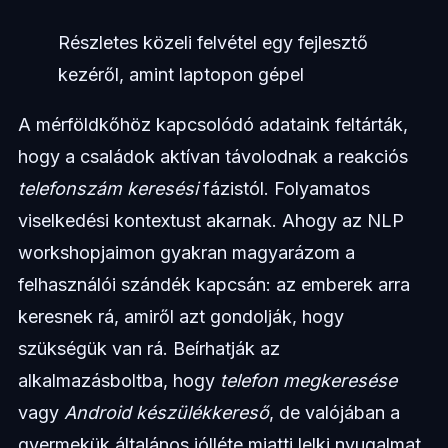
Részletes közeli felvétel egy fejlesztő
kezéről, amint laptopon gépel
A mérföldkőhöz kapcsolódó adataink feltárták,
hogy a családok aktívan távolodnak a reakciós
telefonszám keresési
fázistól. Folyamatos
viselkedési kontextust akarnak. Ahogy az NLP
workshopjaimon gyakran magyarázom a
felhasználói szándék kapcsán: az emberek arra
keresnek rá, amiről azt gondolják, hogy
szükségük van rá. Beírhatják az
alkalmazásboltba, hogy
telefon megkeresése
vagy
Android készülékkereső
, de valójában a
gyermekük általános jólléte miatti lelki nyugalmat