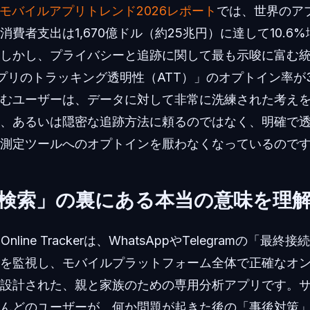
ustモバイルアプリトレンド2026レポート
では、世界のア
消費者支出は1,670億ドル（約25兆円）に達して10.6
しかし、プライバシーと追跡に関して最も示唆に富む統計
アプリのトラッキング透明性（ATT）」のオプトイン率が
むユーザーは、データに対して非常に洗練された考え
、あるいは隠密な追跡方法に頼るのではなく、明確で
測定ツールへのオプトインを厭わなくなっているので
検索」の裏にある本当の意味を理
ily Online Trackerは、WhatsAppやTelegramの「
を監視し、モバイルプラットフォーム全体で正確なオ
設計された、親と家族のための専用分析アプリです。
んどのユーザーが、何か問題が起きた後の「事後対策