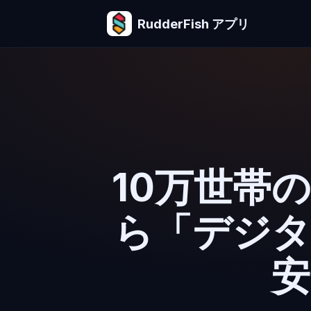
RudderFish アプリ
10万世帯
ら「デジタ
安