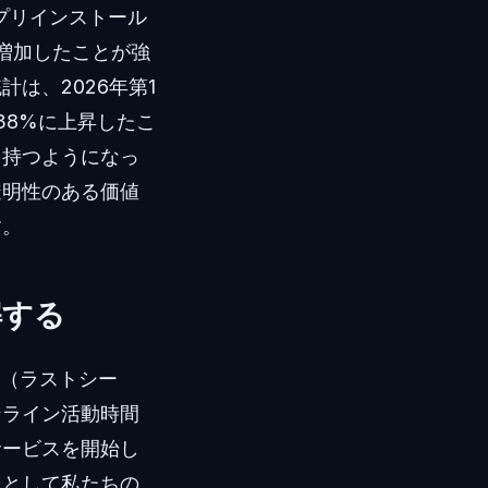
プリインストール
%増加したことが強
は、2026年第1
38%に上昇したこ
を持つようになっ
透明性のある価値
す。
解する
最終接続（ラストシー
ンライン活動時間
サービスを開始し
」として私たちの