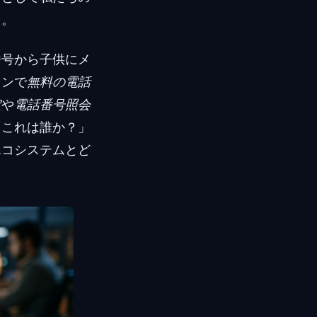
た。
番号から子供にメ
インで
無料の電話
定
や
電話番号照会
「これは誰か？」
エコシステムとど