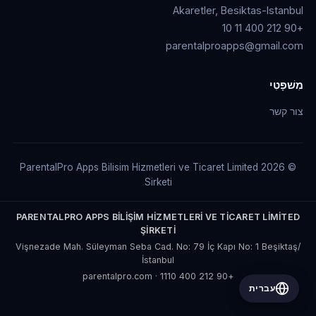
Akaretler, Besiktas-Istanbul
+90 212 400 11 10
parentalproapps@gmail.com
מִשׁפָּטִי
צור קשר
© 2026 ParentalPro Apps Bilisim Hizmetleri ve Ticaret Limited
Sirketi
PARENTALPRO APPS BİLİŞİM HİZMETLERİ VE TİCARET LİMİTED
ŞİRKETİ
Vişnezade Mah. Süleyman Seba Cad. No: 79 İç Kapı No: 1 Beşiktaş/
İstanbul
parentalpro.com
·
+90 212 400 1110
עברית