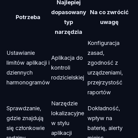
Najlepiej
dopasowany
Na co zwrócić
Potrzeba
typ
uwagę
narzędzia
Konfiguracja
Ustawianie
zasad,
Aplikacja do
limitów aplikacji i
zgodność z
kontroli
dziennych
urządzeniami,
rodzicielskiej
harmonogramów
przejrzystość
raportów
Narzędzie
Sprawdzanie,
Dokładność,
lokalizacyjne
gdzie znajdują
wpływ na
w stylu
się członkowie
baterię, alerty
aplikacji
rodziny
miejsc