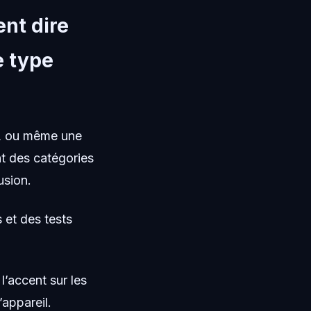
ent dire
e type
0, ou même une
t des catégories
usion.
s et des tests
’accent sur les
’appareil.