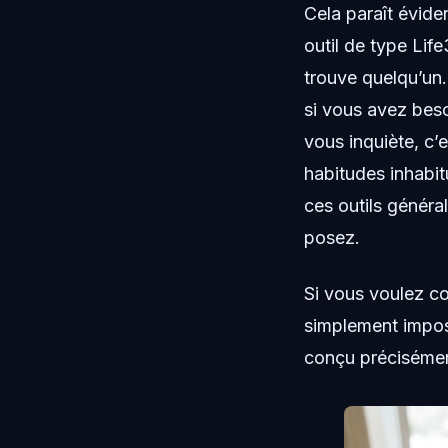
Cela paraît évide
outil de type Life
trouve quelqu’un.
si vous avez besoi
vous inquiète, c’
habitudes inhabit
ces outils généra
posez.
Si vous voulez c
simplement impose
conçu précisémen