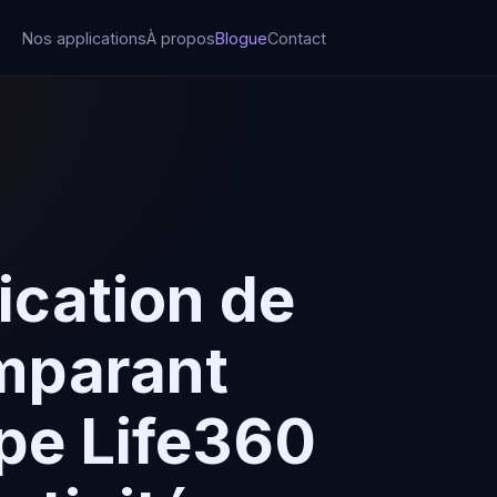
Nos applications
À propos
Blogue
Contact
ication de
omparant
ype Life360