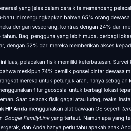
nerasi yang jelas dalam cara kita memandang pelacak
ru-baru ini mengungkapkan bahwa 65% orang dewasa G
ereka dengan seseorang, kontras dengan 24% dari me
5 tahun. Bagi pengguna yang lebih muda, berbagi lokas
ar, dengan 52% dari mereka memberikan akses kepad
ni luas, pelacakan fisik memiliki keterbatasan. Surve
 bahwa meskipun 74% pemilik ponsel pintar dewasa 
rangkat mereka untuk petunjuk arah, hanya sebagian ke
menggunakan fitur geososial untuk berbagi lokasi tep
man. Saat pelacak fisik gagal atau luring, reaksi inst
k HP Anda
menggunakan alat bawaan OS seperti
tem
un
Google FamilyLink
yang tertaut. Namun apa yang terj
bergerak, dan Anda hanya perlu tahu apakah anak An