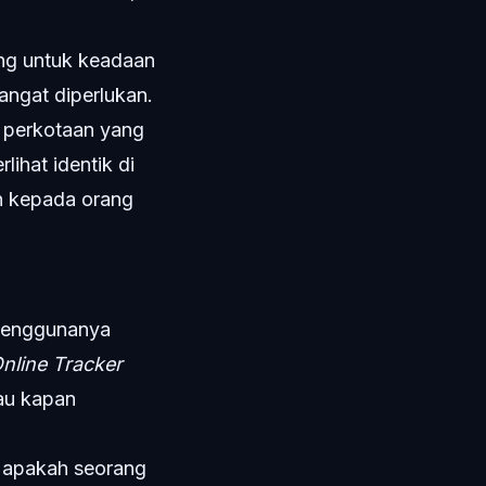
ng untuk keadaan
angat diperlukan.
n perkotaan yang
lihat identik di
n kepada orang
 penggunanya
nline Tracker
au kapan
u apakah seorang