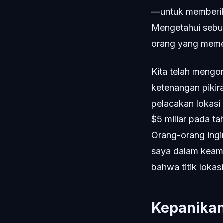
—untuk memberik
Mengetahui sebua
orang yang memeg
Kita telah mengo
ketenangan pikira
pelacakan lokasi
$5 miliar pada t
Orang-orang ingi
saya dalam keam
bahwa titik lokas
Kepanikan