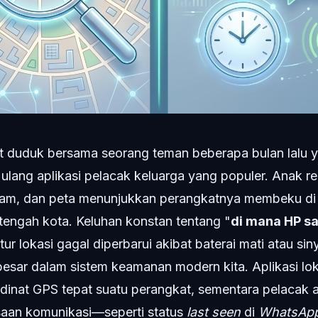
at duduk bersama seorang teman beberapa bulan lalu y
lang aplikasi pelacak keluarga yang populer. Anak re
lam, dan peta menunjukkan perangkatnya membeku di
tengah kota. Keluhan konstan tentang "
di mana HP s
itur lokasi gagal diperbarui akibat baterai mati atau sin
esar dalam sistem keamanan modern kita. Aplikasi loka
inat GPS tepat suatu perangkat, sementara pelacak akt
aan komunikasi—seperti status
last seen
di
WhatsAp