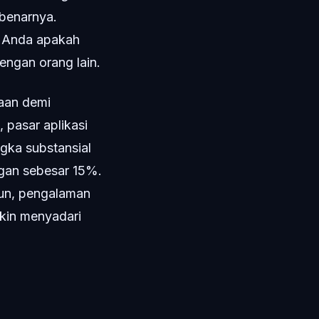
benarnya.
u Anda apakah
ngan orang lain.
taan demi
 pasar aplikasi
gka substansial
gan sebesar 15%.
mun, pengalaman
kin menyadari