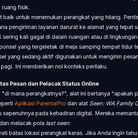
ruang fisik.
 baik untuk menemukan perangkat yang hilang. Penti
mana pengiriman layanan darurat ke alamat yang tepat s
sering kali gagal di dalam ruangan atau di lingkunga
 ponsel yang tergeletak di meja samping tempat tidur ter
el yang sedang aktif digunakan untuk mengirim pesa
pagi. Ini memberikan nol konteks perilaku.
itas Pesan dan Pelacak Status Online
ya "di mana perangkatnya?", alat ini bertanya "apakah
eperti
Aplikasi ParentalPro
dan alat
Seen: WA Family O
us sepenuhnya pada kehadiran digital. Mereka memant
 dan melacak pola
last seen
.
ti batas lokasi perangkat keras. Jika Anda ingin tah