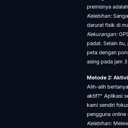
premisnya adalah 
Kelebihan:
Sangat
darurat fisik di 
Kekurangan:
GPS 
padat. Selain itu,
peta dengan pons
asing pada jam 3 
Metode 2: Aktiv
Alih-alih bertan
aktif?" Aplikasi s
kami sendiri fok
pengguna online
Kelebihan:
Melewa