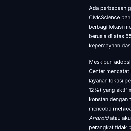
Ada perbedaan ge
CivicScience ba
berbagi lokasi m
berusia di atas 5
kepercayaan das
Meskipun adopsi i
Center mencatat
layanan lokasi pe
12%) yang aktif 
konstan dengan te
mencoba
melaca
Android
atau ak
perangkat tidak 