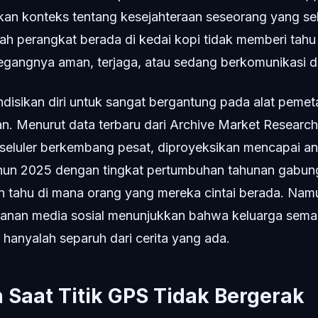
an konteks tentang kesejahteraan seseorang yang se
h perangkat berada di kedai kopi tidak memberi tah
angnya aman, terjaga, atau sedang berkomunikasi de
ndisikan diri untuk sangat bergantung pada alat peme
n. Menurut data terbaru dari Archive Market Research,
 seluler berkembang pesat, diproyeksikan mencapai an
ahun 2025 dengan tingkat pertumbuhan tahunan gabun
n tahu di mana orang yang mereka cintai berada. Na
anan media sosial menunjukkan bahwa keluarga sema
i hanyalah separuh dari cerita yang ada.
 Saat Titik GPS Tidak Bergerak