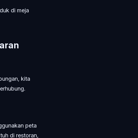
uduk di meja
daran
ungan, kita
terhubung.
nggunakan peta
tuh di restoran,