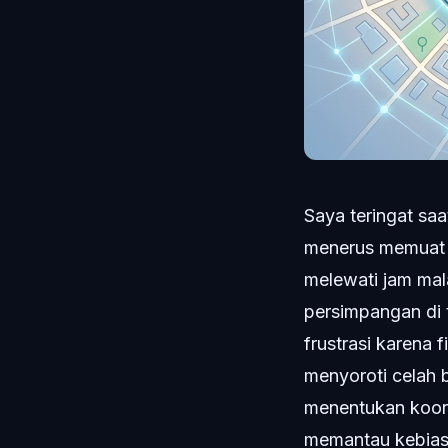
Saya teringat sa
menerus memuat u
melewati jam ma
persimpangan di 
frustrasi karena f
menyoroti celah b
menentukan koord
memantau kebias