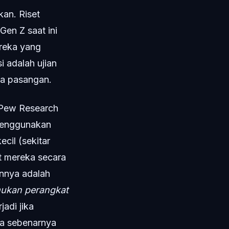
an. Riset
en Z saat ini
reka yang
i adalah ujian
a pasangan.
i Pew Research
menggunakan
cil (sekitar
at mereka secara
annya adalah
ukan perangkat
adi jika
da sebenarnya