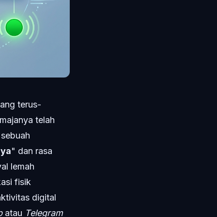
ang terus-
majanya telah
 sebuah
aya
" dan rasa
yal lemah
si fisik
ivitas digital
p
atau
Telegram