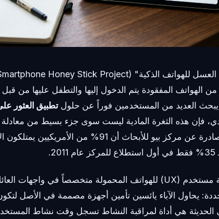
انتك، فإن 96% من الهواتف المفقودة يتم الدخول إليها والتطفل عليها من 
ا يبحث العديد من المستخدمين فوراً عن حلول
تطبيق العثور على 
ادي، فإن هذه الثغرة المادية ليست سوى جزء بسيط من معادلة أ
بيانات عام 2025 الصادرة عن مركز بيو للأبحاث أن 91% من الأم
2.
بصفتي مصمم تجربة مستخدم (UX) للهواتف المحمولة متخصصاً في واجهات
ددة: يحاول الآباء يائسين تأمين أجهزة مصممة في الأصل لتكو
قمي الحديثة هي أداة لمراقبة النشاط تسجل وقت نشاط المستخ