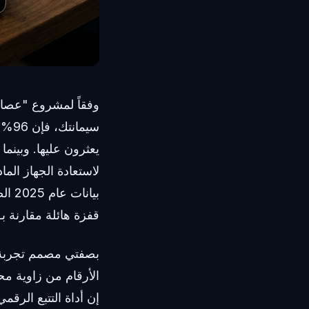
سيم
يعثرون عليها. وبينم
لاستعادة الجهاز الم
قفزة هائلة مقارنة بـ 35% فقط في أول استطلاع للمركز عام 011
الأرقام من زاوية مح
إن أداة التتبع الر