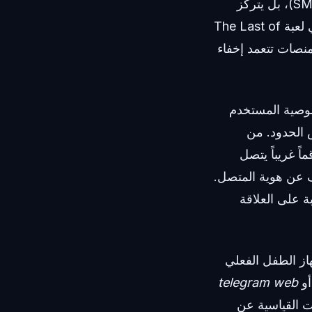
الجزء الأكبر من وقت الشاشة للشباب لا يُقضى على الرسائل القصيرة التقليدية (SMS)، بل يتركز
بكثافة داخل أنظمة المراسلة المشفرة. وسواء كانوا يتحدثون عن مباراة جماعية في لعبة The Last of
منصات تتعمد إخفاء
. تطبيقات مثل WhatsApp و Telegram تضع خصوصية المستخدم
ض الحدود. من
ً غريباً يتصل
 عن هوية المتصل.
بة على العلاقة
هاز الطفل الفعلي
و
telegram web
ات القياسية عن