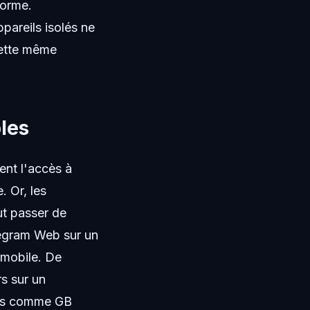
forme.
pareils isolés ne
cette même
ples
ent l'accès à
. Or, les
t passer de
elegram Web sur un
 mobile. De
s sur un
ées comme GB