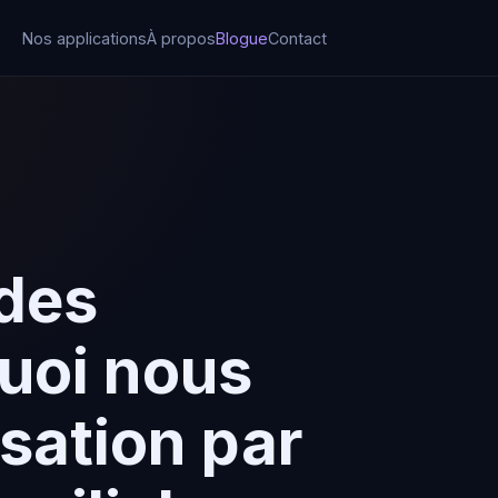
Nos applications
À propos
Blogue
Contact
udes
quoi nous
sation par