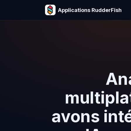
Applications RudderFish
Ana
multipla
avons int