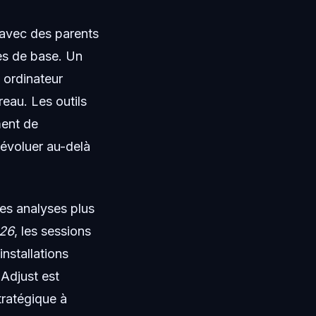
 avec des parents
tes de base. Un
 ordinateur
eau. Les outils
ment de
 évoluer au-delà
es analyses plus
026
, les sessions
nstallations
 Adjust est
stratégique à