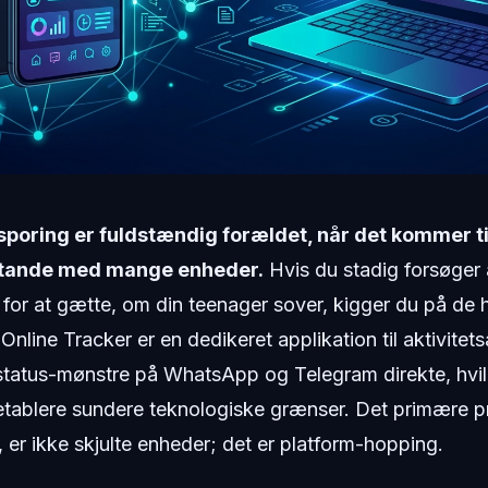
sporing er fuldstændig forældet, når det kommer til
stande med mange enheder.
Hvis du stadig forsøger a
t for at gætte, om din teenager sover, kigger du på de h
nline Tracker er en dedikeret applikation til aktivitets
status-mønstre på WhatsApp og Telegram direkte, hvil
etablere sundere teknologiske grænser. Det primære pr
, er ikke skjulte enheder; det er platform-hopping.