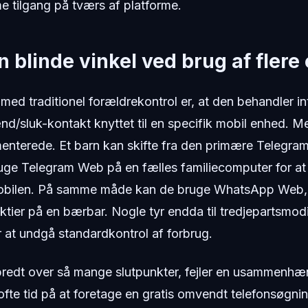
 tilgang på tværs af platforme.
 blinde vinkel ved brug af flere
ed traditionel forældrekontrol er, at den behandler i
nd/sluk-kontakt knyttet til en specifik mobil enhed. 
menterede. Et barn kan skifte fra den primære Telegra
bruge Telegram Web på en fælles familiecomputer for a
obilen. På samme måde kan de bruge WhatsApp Web,
lektier på en bærbar. Nogle tyr endda til tredjepartsmod
at undgå standardkontrol af forbrug.
spredt over så mange slutpunkter, fejler en usammenhæ
ofte tid på at foretage en gratis omvendt telefonsøgning