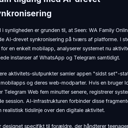
nkronisering
 i synligheden er grunden til, at Seen: WA Family Onlin
de AI-drevet synkronisering på tværs af platforme. I ste
s for en enkelt mobilapp, analyserer systemet nu aktiv
ggede instanser af WhatsApp og Telegram samtidigt.
ere aktivitets-slutpunkter samler appen "sidst set"-st
e mobilapps og deres web-modparter. Hvis en bruger lo
er Telegram Web fem minutter senere, registrerer syst
ession. AI-infrastrukturen forbinder disse fragment
realistisk tidslinje over den digitale aktivitet.
 designet specifikt til forældre, der håndterer teenage