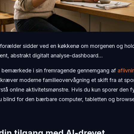
forælder sidder ved en køkkenø om morgenen og holde
rent, abstrakt digitalt analyse-dashboard...
 bemærkede i sin fremragende gennemgang af
aflivn
 kræver moderne familieovervågning et skift fra at spo
orstå online aktivitetsmønstre. Hvis du kun sporer den f
u blind for den bærbare computer, tabletten og brows
din tilgang med AI-drevet