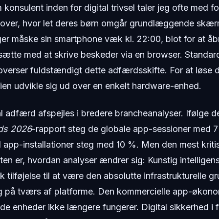
 konsulent inden for digital trivsel taler jeg ofte med f
 over, hvor let deres børn omgår grundlæggende skæ
er måske sin smartphone væk kl. 22:00, blot for at å
sætte med at skrive beskeder via en browser. Standard
overser fuldstændigt dette adfærdsskifte. For at løse 
ien udvikle sig ud over en enkelt hardware-enhed.
ital adfærd afspejles i bredere brancheanalyser. Ifølge 
ds 2026
-rapport steg de globale app-sessioner med 
 app-installationer steg med 10 %. Men den mest kriti
ten er, hvordan analyser ændrer sig: Kunstig intelligens
 tilføjelse til at være den absolutte infrastrukturelle g
g på tværs af platforme. Den kommercielle app-økonom
ede enheder ikke længere fungerer. Digital sikkerhed i 