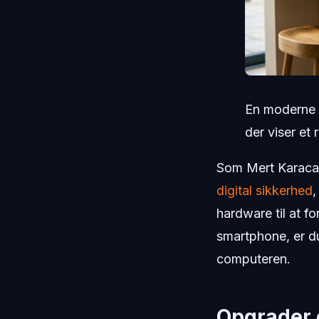
En moderne 
der viser et 
Som Mert Karaca
digital sikkerhed
,
hardware til at f
smartphone, er d
computeren.
Opgrader 