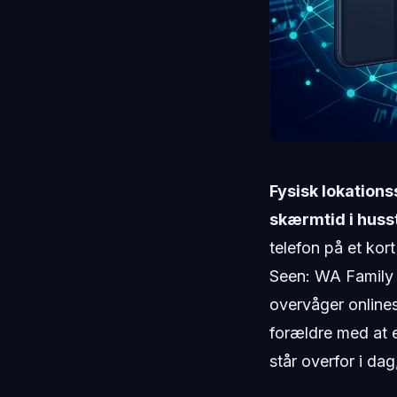
Fysisk lokations
skærmtid i hus
telefon på et kor
Seen: WA Family O
overvåger online
forældre med at 
står overfor i dag