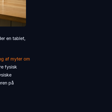
r en tablet,
ing af myter om
re fysisk
ysiske
eren på