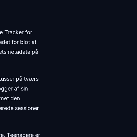
e Tracker for
det for blot at
itetsmetadata på
atusser på tværs
gger af sin
emet den
erede sessioner
re. Teenagere er