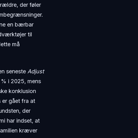
orældre, der føler
rmbegrænsninger.
bne en bærbar
værktøjer til
dette må
den seneste
Adjust
7 % i 2025, mens
ske konklusion
 er gået fra at
rundsten, der
i har indset, at
familien kræver