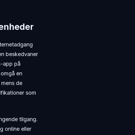
 enheder
nternetadgang
Men beskedvaner
m-app på
t omgå en
 mens de
ifikationer som
ngende tilgang.
 online eller