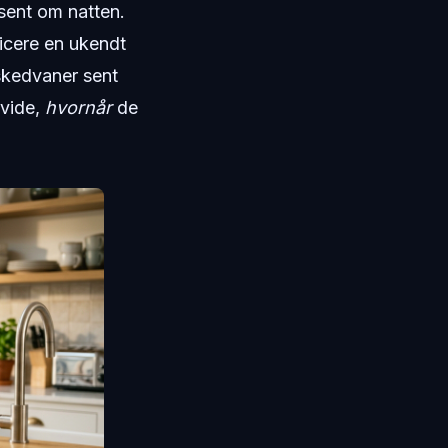
 sent om natten.
icere en ukendt
eskedvaner sent
 vide,
hvornår
de