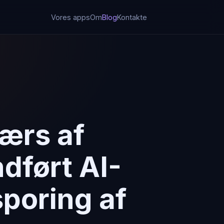
Vores apps
Om
Blog
Kontakte
værs af
ndført AI-
sporing af