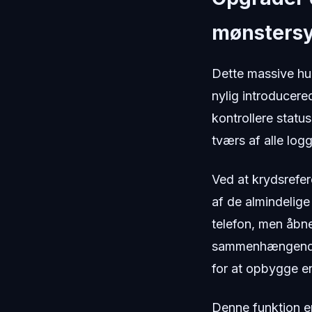
mønstersy
Dette massive hul
nylig introducere
kontrollere statu
tværs af alle lo
Ved at krydsrefer
af de almindelig
telefon, men åbn
sammenhængende s
for at opbygge en 
Denne funktion er