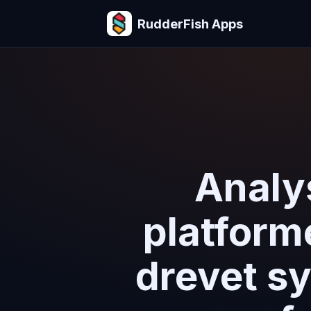
RudderFish Apps
Analys
platforme
drevet sy