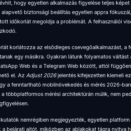
vhit, hogy egyetlen alkalmazás figyelése teljes képet a
alapvető biztonsági beállítás egyetlen appra fókuszál,
ított időkorlát megoldja a problémát. A felhasználói v
azkodó.
lát korlátozza az elsődleges csevegőalkalmazást, a f
tanak egy másikra. Gyakran látunk folyamatos váltást
atsApp Web és a Telegram Web között, attól függőe
hető el. Az
Adjust 2026
jelentés kifejezetten kiemeli ez
y a fenntartható mobilnövekedés és mérés 2026-ban a
 a többplatformos mérési architektúrán múlik, nem ped
figyelésen.
 kutatók nemrégiben megjegyezték, egyetlen platform
a bejárati ajtót, miközben az ablakokat tágra nyitva 