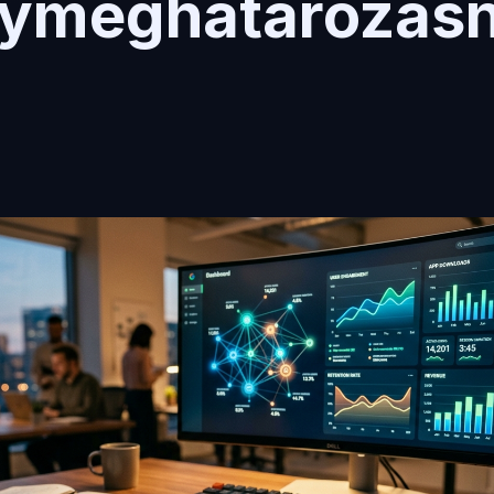
lymeghatározásn