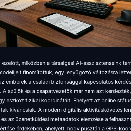
ezelőtt, miközben a társalgási AI-asszisztenseink te
odelljeit finomítottuk, egy lenyűgöző változásra lett
z emberek a családi biztonsággal kapcsolatos kérdés
 A szülők és a csapatvezetők már nem azt kérdezték
gy eszköz fizikai koordinátáit. Ehelyett az online stát
tak kíváncsiak. A modern digitális aktivitáskövetés lé
k és az üzenetküldési metaadatok elemzése a felhasznál
rtése érdekében, ahelyett, hogy pusztán a GPS-koor