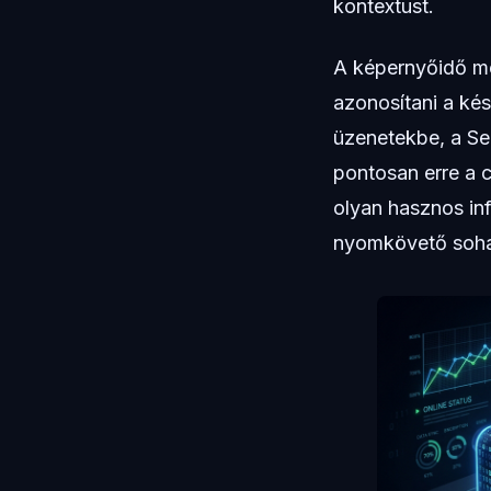
kontextust.
A képernyőidő me
azonosítani a kés
üzenetekbe, a Se
pontosan erre a c
olyan hasznos in
nyomkövető soha