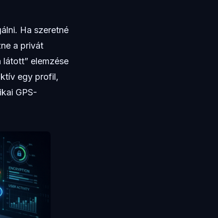
lni. Ha szeretné
ne a privát
 látott” elemzése
tív egy profil,
ikai GPS-