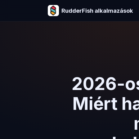
RudderFish alkalmazások
2026-os
Miért h