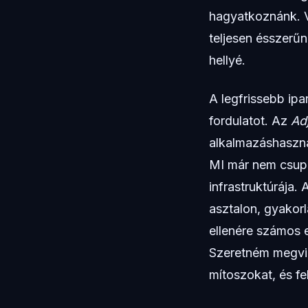
hagyatkoznánk. Vi
teljesen ésszerűn
hellyé.
A legfrissebb ipa
fordulatot. Az
Ad
alkalmazáshaszná
MI már nem csupá
infrastruktúrája.
asztalon, gyakorl
ellenére számos e
Szeretném megviz
mítoszokat, és f