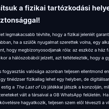
tsuk a fizikai tartózkodási helye
biztonsággal!
et legmakacsabb tévhite, hogy a fizikai jelenlét garantál
ábban, ha a szülők nyugalmat szerettek volna, egy alk
nt, hogy megbizonyosodjanak róla: az eszköz a ház fa
kor a hálószobából jelzett, azt feltételezték, hogy a g
is fogyasztás valósága azonban teljesen ellentmond e
gy tinédzser fizikailag lehet egy helyben, de digitálisan
 estig a
The Last of Us
játékkal játszik a konzolján, 
neteket vált a társaival a GB WhatsApp felületén. Ha 
követésre hagyatkozik, teljesen szem elől téveszti a v