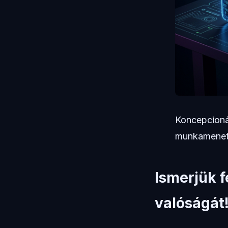
Koncepcionál
munkamenet-
Ismerjük f
valóságát