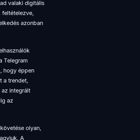
d valaki digitális
 feltételezve,
iselkedés azonban
elhasználók
 a Telegram
n, hogy éppen
t a trendet,
z integrált
ig az
 követése olyan,
hagyjuk. A