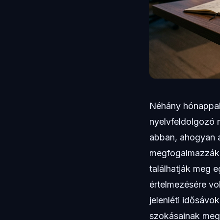
Néhány hónappal 
nyelvfeldolgozó m
abban, ahogyan a
megfogalmazzák.
találhatják meg e
értelmezésére vol
jelenléti idősávo
szokásainak megé