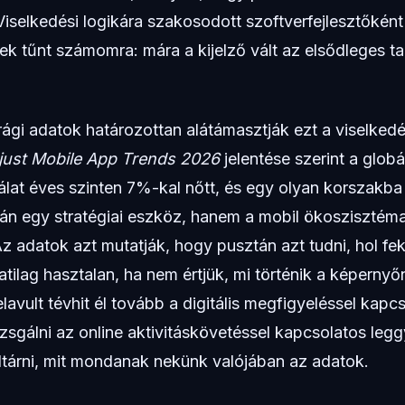
selkedési logikára szakosodott szoftverfejlesztőként 
ek tűnt számomra: mára a kijelző vált az elsődleges t
rági adatok határozottan alátámasztják ezt a viselked
just Mobile App Trends 2026
jelentése szerint a globá
lat éves szinten 7%-kal nőtt, és egy olyan korszakba 
n egy stratégiai eszköz, hanem a mobil ökoszisztém
 Az adatok azt mutatják, hogy pusztán azt tudni, hol fek
atilag hasztalan, ha nem értjük, mi történik a képernyő
lavult tévhit él tovább a digitális megfigyeléssel kapc
sgálni az online aktivitáskövetéssel kapcsolatos leg
eltárni, mit mondanak nekünk valójában az adatok.