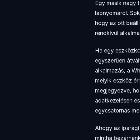
Egy másik nagy té
lábnyomáról. Sok 
hogy az ott beáll
rendkívül alkalm
Ha egy eszközkor
egyszerűen átvál
alkalmazás, a Wh
melyik eszköz ér
megjegyezve, hog
adatkezelésen és
egycsatornás meg
Ahogy az iparági
mintha bezárnánk 