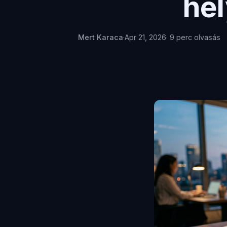
he
Mert Karaca
·
Apr 21, 2026
· 9 perc olvasás