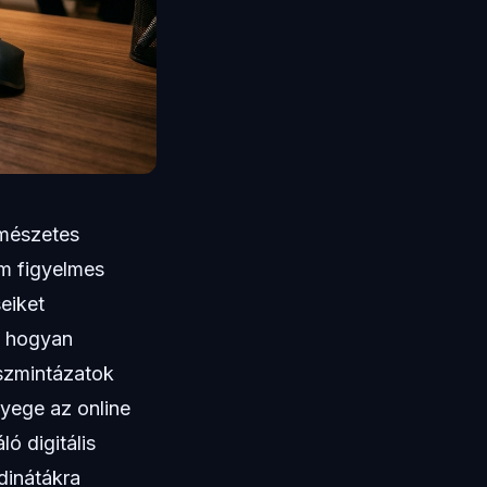
rmészetes
em figyelmes
eiket
, hogyan
uszmintázatok
nyege az online
ó digitális
dinátákra