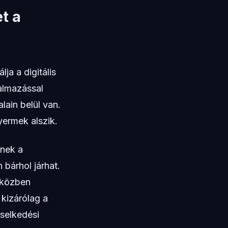
t a
ja a digitális
almazással
lain belül van.
yermek alszik.
nnek a
 bárhol járhat.
miközben
kizárólag a
iselkedési