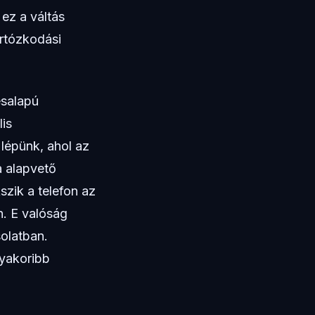
ez a váltás
artózkodási
ésalapú
lis
lépünk, ahol az
a alapvető
szik a telefon az
n. E valóság
solatban.
gyakoribb