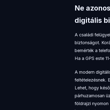
Ne azonosí
digitális 
A családi felügyel
biztonságot. Kor
bemérték a telefo
Ha a GPS este 11-
A modern digitál
feltételezésnek. E
Lehet, hogy késő
párhuzamosan üze
földrajzi nyomon 