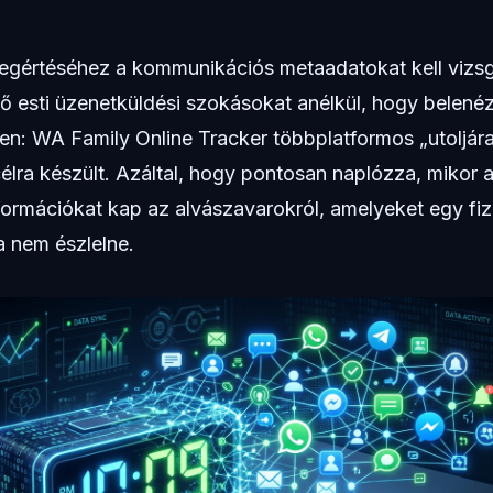
gértéséhez a kommunikációs metaadatokat kell vizsgá
ő esti üzenetküldési szokásokat anélkül, hogy belenéz
en: WA Family Online Tracker többplatformos „utoljára
élra készült. Azáltal, hogy pontosan naplózza, mikor ak
formációkat kap az alvászavarokról, amelyeket egy fiz
 nem észlelne.