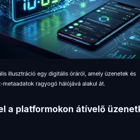
is illusztráció egy digitális óráról, amely üzenetek és
metaadatok ragyogó hálójává alakul át.
el a platformokon átívelő üzene
!