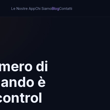
Le Nostre App
Chi Siamo
Blog
Contatti
umero di
uando è
control