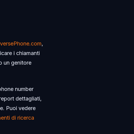
versePhone.com
,
icare i chiamanti
o un genitore
b phone number
eport dettagliati,
re. Puoi vedere
enti di ricerca