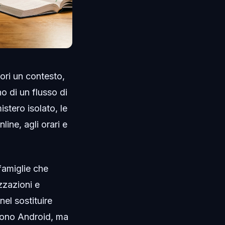
ori un contesto,
o di un flusso di
stero isolato, le
line, agli orari e
famiglie che
izzazioni e
nel sostituire
efono Android, ma