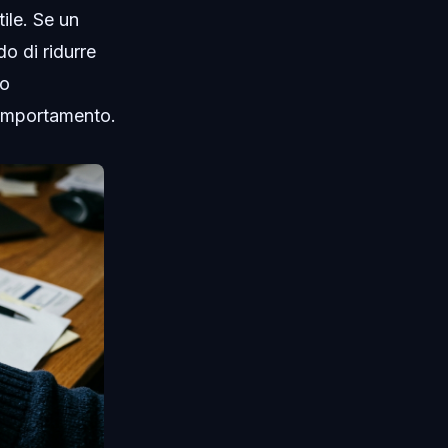
tile. Se un
o di ridurre
no
comportamento.