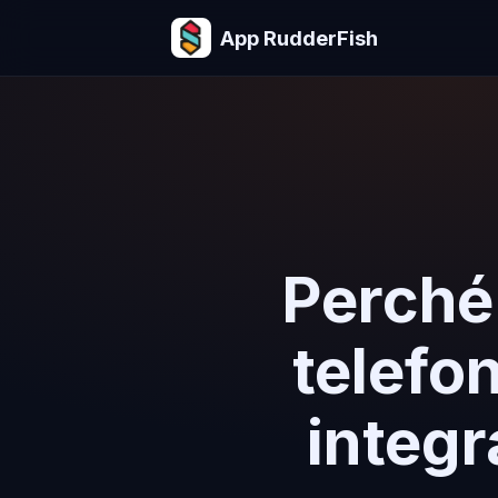
App RudderFish
Perché 
telefo
integr