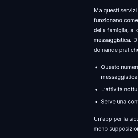
Ma questi servizi
funzionano come s
della famiglia, ai c
messaggistica. Di
domande pratich
Questo numero
messaggistica 
L’attività nott
Serve una conv
Un’app per la si
meno supposizion