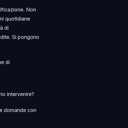
tificazione. Non
ini quotidiane
tà di
ndite. Si pongono
e di
io intervenire?
ste domande con