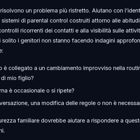
 risolvono un problema più ristretto. Aiutano con l’iden
istemi di parental control costruiti attorno alle abitud
ontrolli ricorrenti dei contatti e alla visibilità sulle attivi
 solito i genitori non stanno facendo indagini approfo
e:
 è collegato a un cambiamento improvviso nella routin
di mio figlio?
urna è occasionale o si ripete?
ersazione, una modifica delle regole o non è necessar
curezza familiare dovrebbe aiutare a rispondere a que
i.