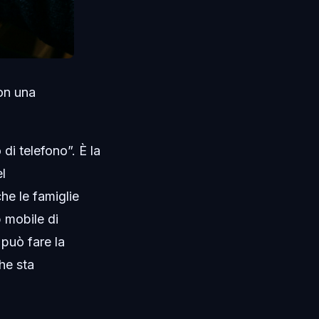
on una
di telefono”. È la
l
he le famiglie
 mobile di
può fare la
he sta