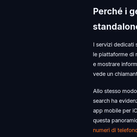
Perché i g
standalon
I servizi dedicat
le piattaforme di 
e mostrare inform
vede un chiamante
Allo stesso modo
search ha evidenz
app mobile per iO
questa panoramic
numeri di telefo