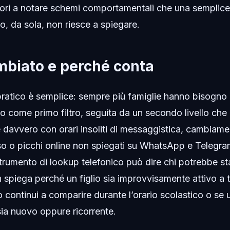
nitori a notare schemi comportamentali che una semplice
o, da sola, non riesce a spiegare.
mbiato e perché conta
pratico è semplice: sempre più famiglie hanno bisogno d
o come primo filtro, seguita da un secondo livello che
 davvero con orari insoliti di messaggistica, cambiament
so o picchi online non spiegati su WhatsApp e Telegra
strumento di lookup telefonico può dire chi potrebbe s
n spiega perché un figlio sia improvvisamente attivo a 
continui a comparire durante l’orario scolastico o se 
a nuovo oppure ricorrente.