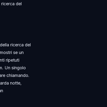
 ricerca del
ella ricerca del
 mostri se un
i ripetuti
m. Un singolo
tare chiamando.
tarda notte,
un