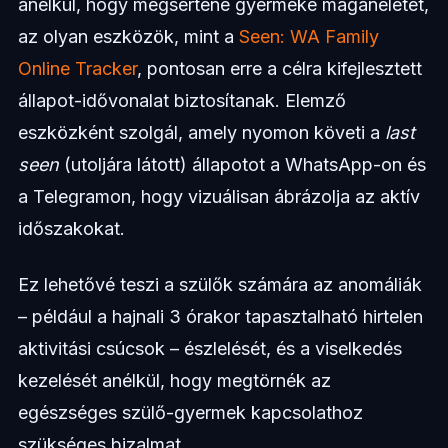
anélkül, hogy megsértené gyermeke magánéletét,
az olyan eszközök, mint a
Seen: WA Family
Online Tracker
, pontosan erre a célra kifejlesztett
állapot-idővonalat biztosítanak. Elemző
eszközként szolgál, amely nyomon követi a
last
seen
(utoljára látott) állapotot a WhatsApp-on és
a Telegramon, hogy vizuálisan ábrázolja az aktív
időszakokat.
Ez lehetővé teszi a szülők számára az anomáliák
– például a hajnali 3 órakor tapasztalható hirtelen
aktivitási csúcsok – észlelését, és a viselkedés
kezelését anélkül, hogy megtörnék az
egészséges szülő-gyermek kapcsolathoz
szükséges bizalmat.