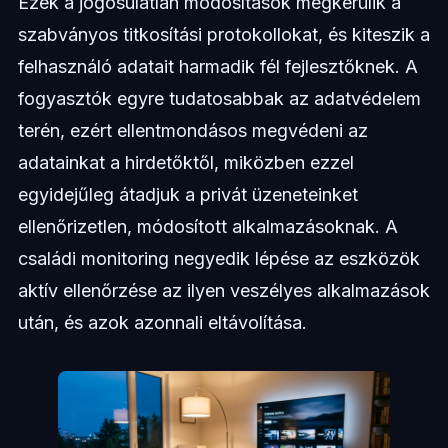
Ezek a jogosulatlan módosítások megkerülik a
szabványos titkosítási protokollokat, és kiteszik a
felhasználó adatait harmadik fél fejlesztőknek. A
fogyasztók egyre tudatosabbak az adatvédelem
terén, ezért ellentmondásos megvédeni az
adatainkat a hirdetőktől, miközben ezzel
egyidejűleg átadjuk a privát üzeneteinket
ellenőrizetlen, módosított alkalmazásoknak. A
családi monitoring negyedik lépése az eszközök
aktív ellenőrzése az ilyen veszélyes alkalmazások
után, és azok azonnali eltávolítása.