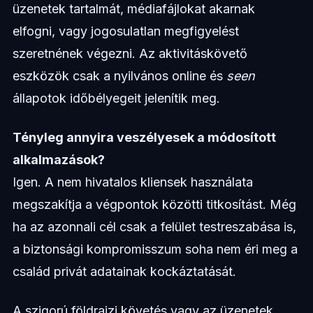
üzenetek tartalmát, médiafájlokat akarnak
elfogni, vagy jogosulatlan megfigyelést
szeretnének végezni. Az aktivitáskövető
eszközök csak a nyilvános online és
seen
állapotok időbélyegeit jelenítik meg.
Tényleg annyira veszélyesek a módosított
alkalmazások?
Igen. A nem hivatalos kliensek használata
megszakítja a végpontok közötti titkosítást. Még
ha az azonnali cél csak a felület testreszabása is,
a biztonsági kompromisszum soha nem éri meg a
család privát adatainak kockáztatását.
A szigorú földrajzi követés vagy az üzenetek