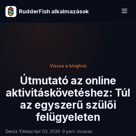
RudderFish alkalmazások
Vissza a bloghoz
Útmutató az online
aktivitáskövetéshez: Túl
az egyszerű szülői
felügyeleten
Deniz Yılmaz
·
Apr 03, 2026
· 9 perc olvasás