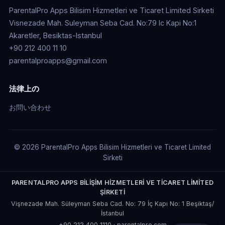
ParentalPro Apps Bilisim Hizmetleri ve Ticaret Limited Sirketi
Visnezade Mah. Suleyman Seba Cad. No:79 Ic Kapi No:1
Akaretler, Besiktas-Istanbul
+90 212 400 11 10
parentalproapps@gmail.com
法律上の
お問い合わせ
© 2026 ParentalPro Apps Bilisim Hizmetleri ve Ticaret Limited
Sirketi
PARENTALPRO APPS BİLİŞİM HİZMETLERİ VE TİCARET LİMİTED
ŞİRKETİ
Vişnezade Mah. Süleyman Seba Cad. No: 79 İç Kapı No: 1 Beşiktaş/
İstanbul
+90 212 400 1110
·
parentalpro.com