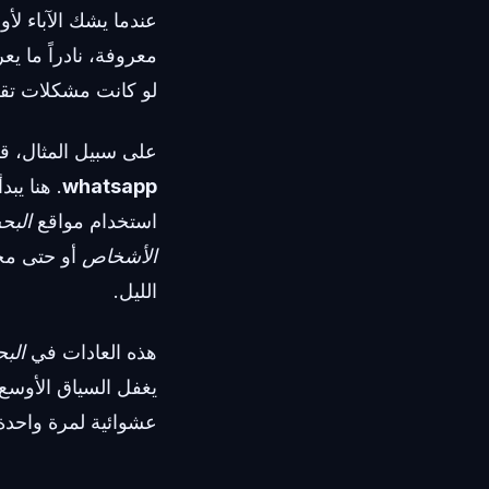
عندما يشك الآباء ل
معروفة، نادراً ما يع
لو كانت مشكلات تقل
على سبيل المثال، قد
whatsapp
. هنا يب
استخدام مواقع
البح
الأشخاص
أو حتى مح
الليل.
هذه العادات في
الب
يغفل السياق الأوسع 
عشوائية لمرة واحدة