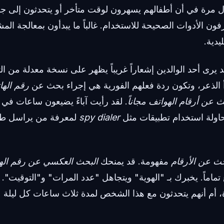
أول مرة في أن أطفالهم يسهرون لوقت متأخر أو يتحدثون إلى ج
رفون الأدوات الصحيحة للاستخدام. غالباً ما يبدأون بمعالجة الم
يدية.
 يرى أحد الوالدين إشعاراً غريباً يظهر على نسخة معدلة من ا
دأ الذعر، وتكون ردة فعلهم الفورية هي إجراء بحث عن
رقم الها
ث عن أرقام الهواتف مجاناً
. لقد رأيت آباءً يضيعون ساعات في 
اولة استخدام تطبيقات مثل
spy dialer
لمعرفة من يراسل ط
حث عن الأرقام
مفهومة. قد يمنحك
البحث العكسي عن رقم اله
تماماً. يخبرك بـ "الهوية" ويتجاهل "عدد المرات" و"التوقيت".
، أم أنهم يتحدثون مع هذا الشخص لمدة ثلاث ساعات كل ليلة 