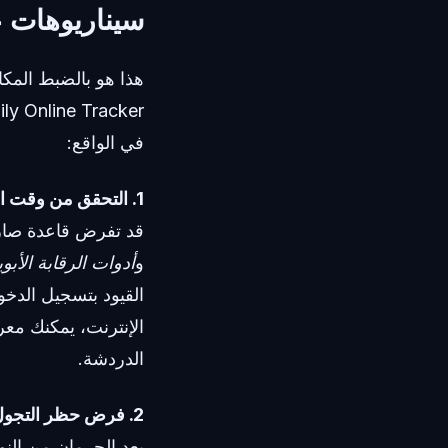
سيناريوهات ع
في الواقع:
1. التحقق من وقت الواجبات المنزلية
قد تفرض قاعدة صارم
و
أدوات الرقابة الأبوي
القيود بتسجيل الدخ
الإنترنت، يمكنك معرف
الدردشة.
2. فرض حظر التجول الرقمي
يعد الحرمان من الن