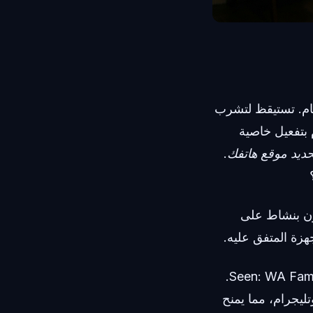
ون التام. تستيقظ لتشرب
م بتفعيل خاصية
حديد موقع هاتفك
.
ون بنشاط على
زة المتفق عليه.
ولمعالجة هذه النقطة العمياء تحديداً، ظهرت أدوات حديثة مثل Seen: WA Family Online Tracker.
وتليجرام، مما يمنح