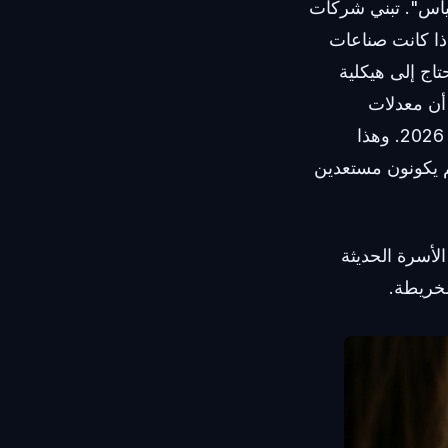
عي وهيكلية القياس". تبني شركات
إذا كانت صناعات
اج إلى هيكلية
 أن معدلات
الموافقة على تتبع تطبيقات iOS (ATT) ارتفعت إلى 38% في الربع الأول من عام 2026. وهذا
هم يكونون مستعدين
لأسرة الحديثة
لخريطة.