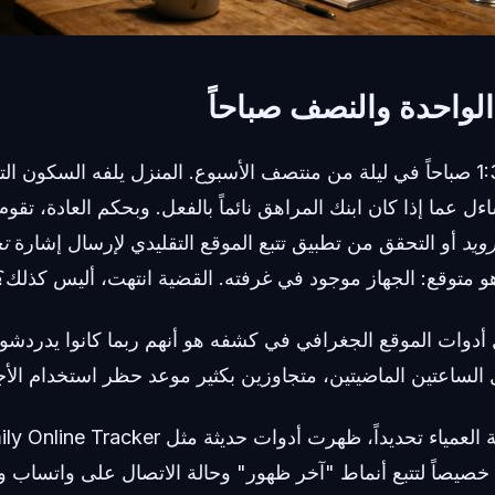
لواحدة والنصف صباحاً
تخيل أنها الساعة 1:30 صباحاً في ليلة من منتصف الأسبوع. المنزل يلفه السك
اءل عما إذا كان ابنك المراهق نائماً بالفعل. وبحكم العادة، تقو
ويد
أو التحقق من تطبيق تتبع الموقع التقليدي لإرسال إشارة
ت
و متوقع: الجهاز موجود في غرفته. القضية انتهت، أليس كذلك؟
ل أدوات الموقع الجغرافي في كشفه هو أنهم ربما كانوا يدردش
لساعتين الماضيتين، متجاوزين بكثير موعد حظر استخدام الأجه
Se مصمم خصيصاً لتتبع أنماط "آخر ظهور" وحالة الاتصال على واتساب 