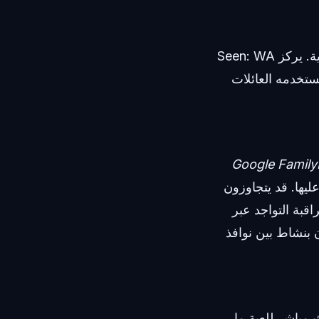
هذا هو بالضبط المكان الذي يصبح فيه تتبع البيانات الوصفية (Metadata) عملياً للغاية. يركز Seen: WA
كيف تستخدمه العائلات
Google Family
ليها. قد يتجاوزون
قبة التواجد عبر
ن بنشاط بين نوافذ
مباشر للعبة ما،