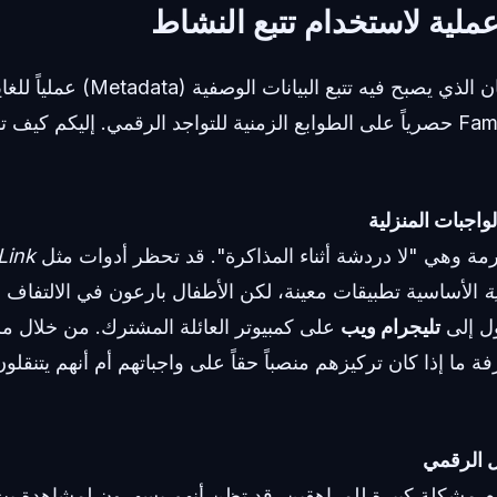
ملية لاستخدام تتبع النشاط
Family Online Tracker حصرياً على الطوابع الزمنية للتواجد الرقمي. إليكم 
ة وهي "لا دردشة أثناء المذاكرة". قد تحظر أدوات مثل
Link
ة
الأساسية تطبيقات معينة، لكن الأطفال بارعون في الالتفاف ع
ول إلى
تليجرام ويب
على كمبيوتر العائلة المشترك. من خلال مرا
ة ما إذا كان تركيزهم منصباً حقاً على واجباتهم أم أنهم يتنقلو
وم مشكلة كبيرة للمراهقين. قد تظن أنهم يسهرون لمشاهدة بث 