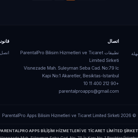
اتصال
قانون
تطبيقات ParentalPro Bilisim Hizmetleri ve Ticaret
اتصل ب
هلة
Limited Sirketi
Visnezade Mah. Suleyman Seba Cad. No:79 Ic
Kapi No:1 Akaretler, Besiktas-Istanbul
+90 212 400 11 10
parentalproapps@gmail.com
© 2026 ParentalPro Apps Bilisim Hizmetleri ve Ticaret Limited Sirketi
PARENTALPRO APPS BİLİŞİM HİZMETLERİ VE TİCARET LİMİTED ŞİRKET
Vişnezade Mah. Süleyman Seba Cad. No: 79 İç Kapı No: 1 Beşiktaş/İstanbu