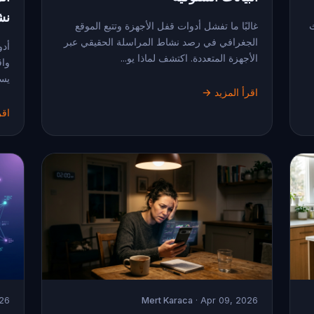
نش
ث
غالبًا ما تفشل أدوات قفل الأجهزة وتتبع الموقع
الجغرافي في رصد نشاط المراسلة الحقيقي عبر
أدو
الأجهزة المتعددة. اكتشف لماذا يو...
واق
يسا
اقرأ المزيد →
اقر
026
Mert Karaca
· Apr 09, 2026