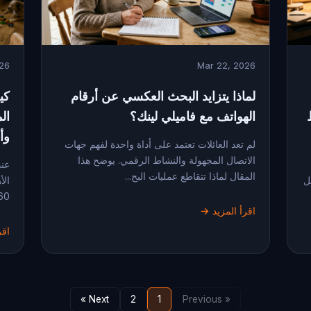
026
Mar 22, 2026
لماذا يتزايد البحث العكسي عن أرقام
كي
الهواتف مع فاميلي لينك؟
وأ
لم تعد العائلات تعتمد على أداة واحدة لفهم جهات
الاتصال المجهولة والنشاط الرقمي. يوضح هذا
عند
المقال لماذا تتقاطع عمليات البح...
ل
Life360، وأ
اقرأ المزيد →
اقر
Next »
2
1
« Previous