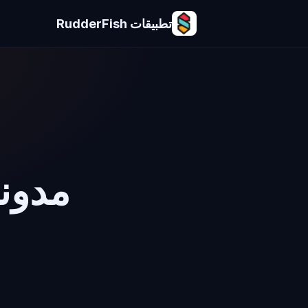
تطبيقات RudderFish
مدونة ت