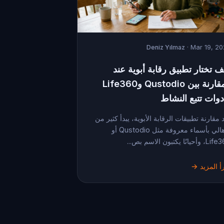
Deniz Yılmaz
· Mar 19, 2
ف تختار تطبيق رقابة أبوية عند
المقارنة بين Qustodio وLife360
دوات تتبع النشاط
 مقارنة تطبيقات الرقابة الأبوية، يبدأ كثير من
الأهالي بأسماء معروفة مثل Qustodio أو
حيانًا يكتبون الاسم بص...
أ المزيد →