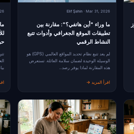
026
Elif Şahin
· Mar 31, 2026
ز
ما وراء "أين هاتفي؟": مقارنة بين
ما
تطبيقات الموقع الجغرافي وأدوات تتبع
للأ
النشاط الرقمي
حو
لم يعد تتبع نظام تحديد المواقع العالمي (GPS) هو
تتب
الوسيلة الوحيدة لضمان سلامة العائلة. تستعرض
الع
هذه المقارنة لماذا يوفر رصد...
بيا
اقرأ المزيد →
اقر