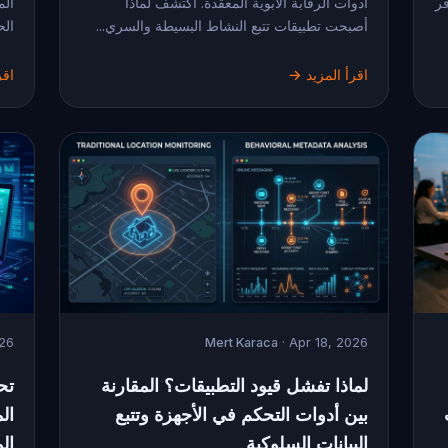
فر
أدوات الرقابة الأبوية المعقدة. اكتشف لماذا
الم
أصبحت تطبيقات تتبع النشاط البسيطة والسري...
الح
اقرأ المزيد →
اقر
026
Mert Karaca
· Apr 18, 2026
لماذا تفشل قيود التطبيقات؟ المقارنة
تح
بين أدوات التحكم في الأجهزة وتتبع
الم
البيانات السلوكية
ال