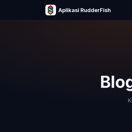
Aplikasi RudderFish
Blo
K