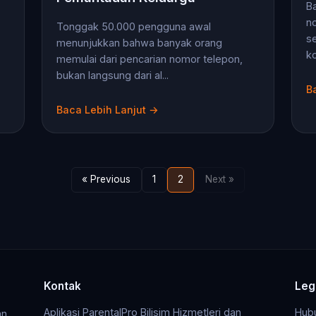
B
no
Tonggak 50.000 pengguna awal
s
menunjukkan bahwa banyak orang
ko
memulai dari pencarian nomor telepon,
bukan langsung dari al...
B
Baca Lebih Lanjut →
« Previous
1
2
Next »
Kontak
Leg
Aplikasi ParentalPro Bilisim Hizmetleri dan
Hub
an