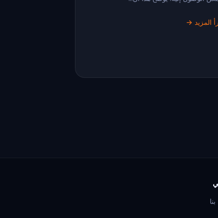
أ المزيد →
ي
نا