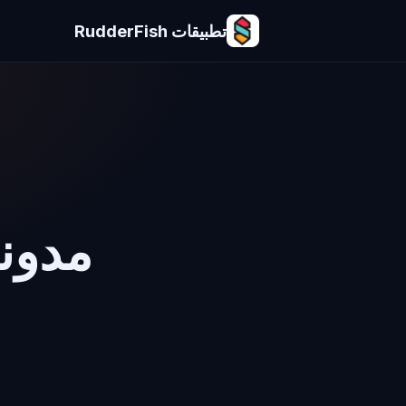
تطبيقات RudderFish
مدونة ت